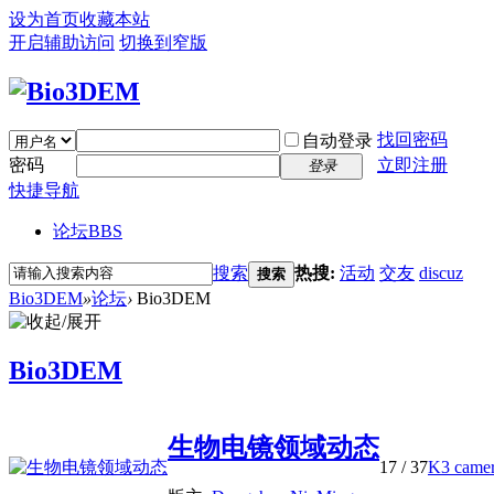
设为首页
收藏本站
开启辅助访问
切换到窄版
找回密码
自动登录
密码
立即注册
登录
快捷导航
论坛
BBS
搜索
热搜:
活动
交友
discuz
搜索
Bio3DEM
»
论坛
›
Bio3DEM
Bio3DEM
生物电镜领域动态
17
/ 37
K3 cam