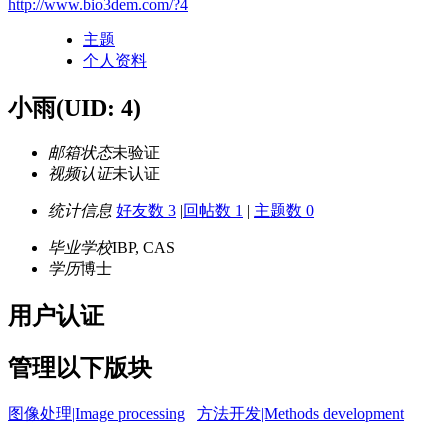
http://www.bio3dem.com/?4
主题
个人资料
小雨
(UID: 4)
邮箱状态
未验证
视频认证
未认证
统计信息
好友数 3
|
回帖数 1
|
主题数 0
毕业学校
IBP, CAS
学历
博士
用户认证
管理以下版块
图像处理|Image processing
方法开发|Methods development