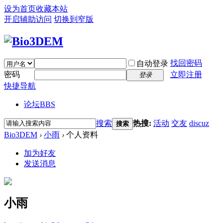
设为首页
收藏本站
开启辅助访问
切换到窄版
找回密码
自动登录
密码
立即注册
登录
快捷导航
论坛
BBS
搜索
热搜:
活动
交友
discuz
搜索
Bio3DEM
›
小雨
›
个人资料
加为好友
发送消息
小雨