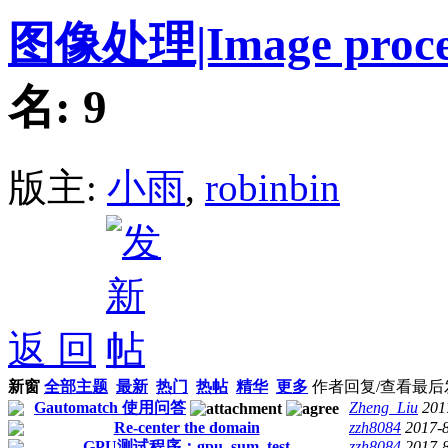
图像处理|Image proce
名:
9
版主:
小雨
,
robinbin
返 回
新窗
全部主题
最新
热门
热帖
精华
更多
作者
回复/查看
最后
Gautomatch 使用问答
Zheng_Liu
201
Re-center the domain
zzh8084
2017-
GPU测试程序：gpu_sum_test
zzh8084
2017-