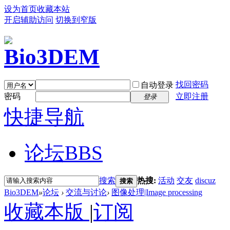
设为首页
收藏本站
开启辅助访问
切换到窄版
找回密码
自动登录
密码
立即注册
登录
快捷导航
论坛
BBS
搜索
热搜:
活动
交友
discuz
搜索
Bio3DEM
»
论坛
›
交流与讨论
›
图像处理|Image processing
收藏本版
|
订阅